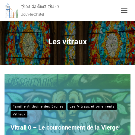
Amis de Saint-Aubin
Jouy-le-Châtel
OUVRI
Les vitraux
Famille Anthoine des Brunes
Les Vitraux et ornements
Vitraux
Vitrail 0 – Le couronnement de la Vierge