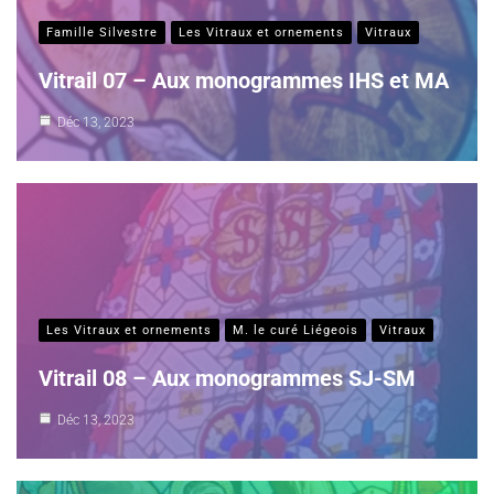
Famille Silvestre
Les Vitraux et ornements
Vitraux
Vitrail 07 – Aux monogrammes IHS et MA
Déc 13, 2023
Les Vitraux et ornements
M. le curé Liégeois
Vitraux
Vitrail 08 – Aux monogrammes SJ-SM
Déc 13, 2023