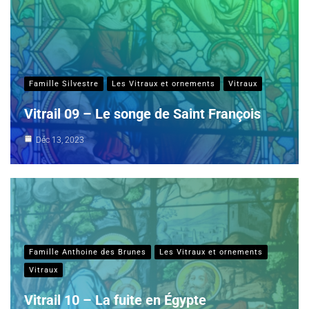
Famille Silvestre
Les Vitraux et ornements
Vitraux
Vitrail 09 – Le songe de Saint François
Déc 13, 2023
Famille Anthoine des Brunes
Les Vitraux et ornements
Vitraux
Vitrail 10 – La fuite en Égypte