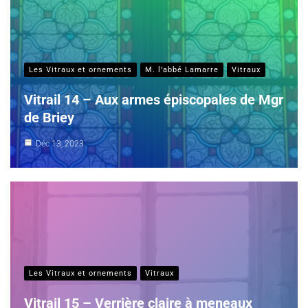
Les Vitraux et ornements
M. l’abbé Lamarre
Vitraux
Vitrail 14 – Aux armes épiscopales de Mgr
de Briey
Déc 13, 2023
Les Vitraux et ornements
Vitraux
Vitrail 15 – Verrière claire à meneaux