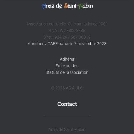
A
mis de
S
aint
-
A
ubin
Association culturelle régie par la loi de 1901
RNA : W773006785
Siret : 924 297 567 00019
Annonce JOAFE parue le 7 novembre 2023
Adhérer
Faire un don
Statuts de l'association
© 2026 AS-A JLC
Contact
Amis de Saint-Aubin