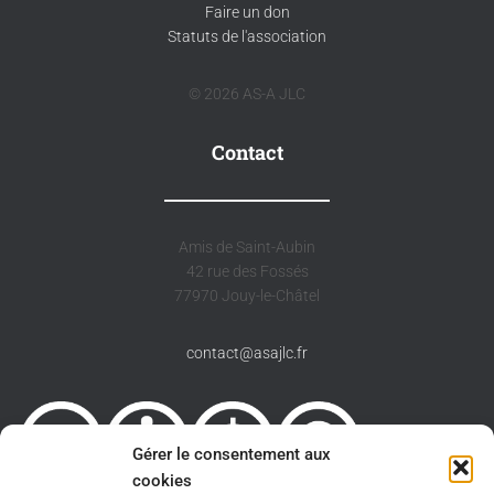
Faire un don
Statuts de l'association
© 2026 AS-A JLC
Contact
Amis de Saint-Aubin
42 rue des Fossés
77970 Jouy-le-Châtel
contact@asajlc.fr
Gérer le consentement aux
cookies