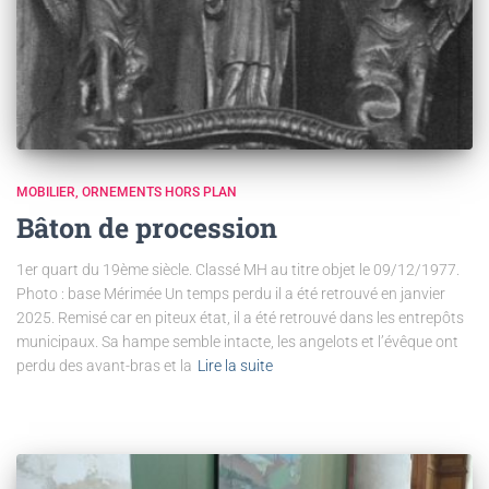
MOBILIER
ORNEMENTS HORS PLAN
Bâton de procession
1er quart du 19ème siècle. Classé MH au titre objet le 09/12/1977.
Photo : base Mérimée Un temps perdu il a été retrouvé en janvier
2025. Remisé car en piteux état, il a été retrouvé dans les entrepôts
municipaux. Sa hampe semble intacte, les angelots et l’évêque ont
perdu des avant-bras et la
Lire la suite