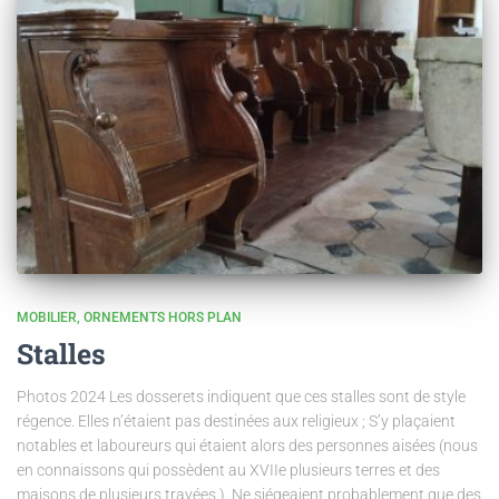
MOBILIER
ORNEMENTS HORS PLAN
Stalles
Photos 2024 Les dosserets indiquent que ces stalles sont de style
régence. Elles n’étaient pas destinées aux religieux ; S’y plaçaient
notables et laboureurs qui étaient alors des personnes aisées (nous
en connaissons qui possèdent au XVIIe plusieurs terres et des
maisons de plusieurs travées.). Ne siégeaient probablement que des