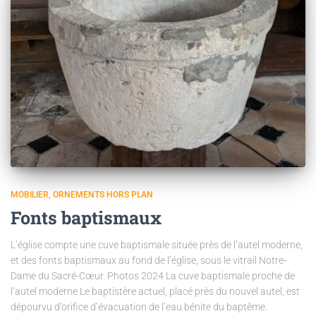
MOBILIER
ORNEMENTS HORS PLAN
Fonts baptismaux
L’église compte une cuve baptismale située près de l’autel moderne,
et des fonts baptismaux au fond de l’église, sous le vitrail Notre-
Dame du Sacré-Cœur. Photos 2024 La cuve baptismale proche de
l’autel moderne Le baptistère actuel, placé près du nouvel autel, est
dépourvu d’orifice d’évacuation de l’eau bénite du baptême.