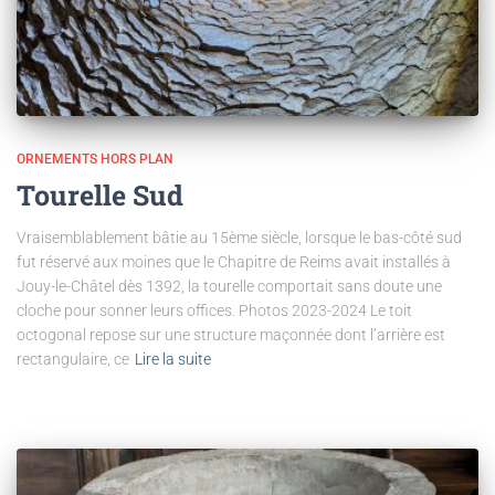
ORNEMENTS HORS PLAN
Tourelle Sud
Vraisemblablement bâtie au 15ème siècle, lorsque le bas-côté sud
fut réservé aux moines que le Chapitre de Reims avait installés à
Jouy-le-Châtel dès 1392, la tourelle comportait sans doute une
cloche pour sonner leurs offices. Photos 2023-2024 Le toit
octogonal repose sur une structure maçonnée dont l’arrière est
rectangulaire, ce
Lire la suite