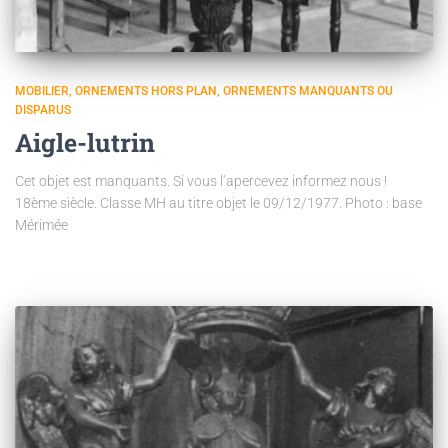
MOBILIER
ORNEMENTS HORS PLAN
ORNEMENTS MANQUANTS OU
DISPARUS
Aigle-lutrin
Cet objet est manquants. Si vous l‘apercevez informez nous !
18ème siècle. Classe MH au titre objet le 09/12/1977. Photo : base
Mérimée