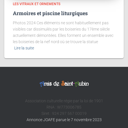
LES VITRAUX ET ORNEMENTS
Armoires et piscine liturgiques
Photos 2024 Ces éléments ne sont habituellement pas
visibles car dissimulés par les boiseries du 17ème siècle
actuellement démontées. Elles forment un ensemble avec
les boiseries de la nef nord où se trouve la statue
Lire la suite
A
mis de
S
aint
-
A
ubin
Association culturelle régie par la loi de 1901
RNA : W773006785
Siret : 924 297 567 00019
Annonce JOAFE parue le 7 novembre 2023