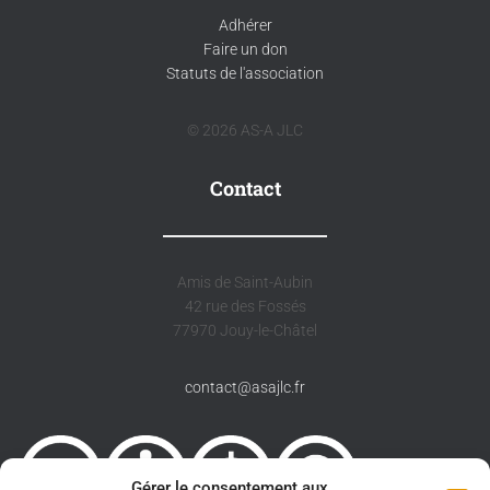
Adhérer
Faire un don
Statuts de l'association
© 2026 AS-A JLC
Contact
Amis de Saint-Aubin
42 rue des Fossés
77970 Jouy-le-Châtel
contact@asajlc.fr
Gérer le consentement aux