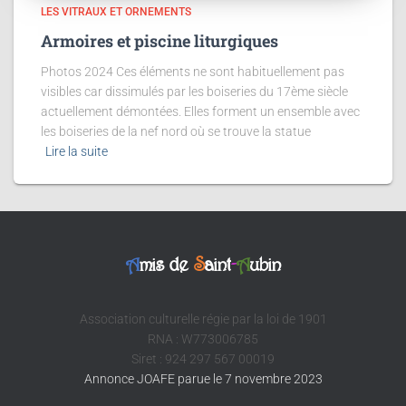
LES VITRAUX ET ORNEMENTS
Armoires et piscine liturgiques
Photos 2024 Ces éléments ne sont habituellement pas
visibles car dissimulés par les boiseries du 17ème siècle
actuellement démontées. Elles forment un ensemble avec
les boiseries de la nef nord où se trouve la statue
Lire la suite
A
mis de
S
aint
-
A
ubin
Association culturelle régie par la loi de 1901
RNA : W773006785
Siret : 924 297 567 00019
Annonce JOAFE parue le 7 novembre 2023