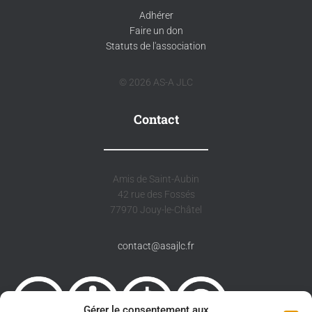
Adhérer
Faire un don
Statuts de l'association
© 2026 AS-A JLC
Contact
Amis de Saint-Aubin
42 rue des Fossés
77970 Jouy-le-Châtel
contact@asajlc.fr
Gérer le consentement aux