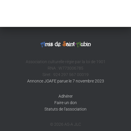
A
mis de
S
aint
-
A
ubin
Association culturelle régie par la loi de 1901
RNA : W773006785
Siret : 924 297 567 00019
Annonce JOAFE parue le 7 novembre 2023
Adhérer
Faire un don
Statuts de l'association
© 2026 AS-A JLC