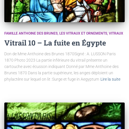
FAMILLE ANTHOINE DES BRUNES
LES VITRAUX ET ORNEMENTS
VITRAUX
Vitrail 10 – La fuite en Égypte
Don de Mme Anthoine des Brunes 1870Signé : A. LUSSON Paris
1870 Photo 2023 La partie inférieure du vitrail présente un
cartouche avec écusson indiquant Donné par Mme Anthoine des
Brunes 1870 Dans la partie supérieure, les anges déploient un
phylactère sur lequel on lit :Surge et fuge in Aegyptum
Lire la suite