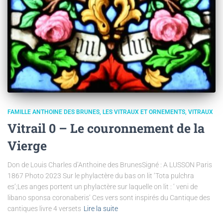
FAMILLE ANTHOINE DES BRUNES
LES VITRAUX ET ORNEMENTS
VITRAUX
Vitrail 0 – Le couronnement de la
Vierge
Don de Louis Charles d’Anthoine des BrunesSigné : A LUSSON Paris
1867 Photo 2023 Sur le phylactère du bas on lit ‘Tota pulchra
es’;Les anges portent un phylactère sur laquelle on lit : ‘ veni de
libano sponsa coronaberis‘ Ces vers sont inspirés du Cantique des
cantiques livre 4 versets
Lire la suite