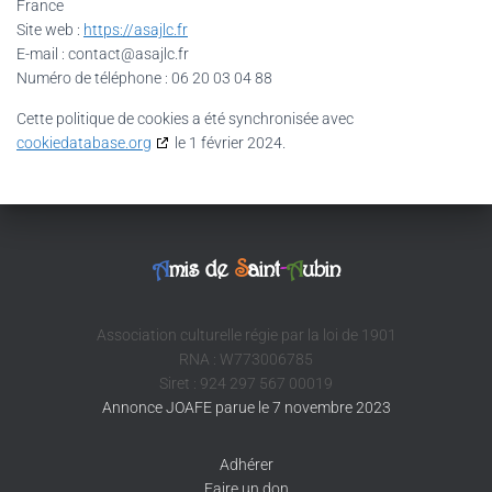
France
Site web :
https://asajlc.fr
E-mail :
contact@
asajlc.fr
Numéro de téléphone : 06 20 03 04 88
Cette politique de cookies a été synchronisée avec
cookiedatabase.org
le 1 février 2024.
A
mis de
S
aint
-
A
ubin
Association culturelle régie par la loi de 1901
RNA : W773006785
Siret : 924 297 567 00019
Annonce JOAFE parue le 7 novembre 2023
Adhérer
Faire un don