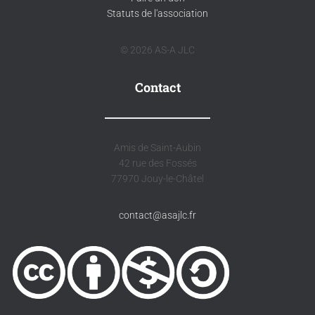
Statuts de l'association
© 2026 AS-A JLC
Contact
Amis de Saint-Aubin
42 rue des Fossés
77970 Jouy-le-Châtel
contact@asajlc.fr