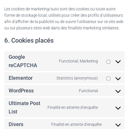
Les cookies de marketing/suivi sont des cookies ou toute autre
forme de stockage local, utilisés pour créer des profils d’utilisateurs
afin d’afficher de la publicité ou de suivre l’utilisateur sur ce site web
ou sur plusieurs sites web dans des finalités marketing similaires.
6. Cookies placés
Google
Functional, Marketing
Consent
reCAPTCHA
to
service
Elementor
Statistics (anonymous)
Consent
google-
to
recaptcha
WordPress
Functional
service
Consent
elementor
to
Ultimate Post
service
Finalité en attente d’enquête
Consent
List
wordpress
to
service
Divers
Finalité en attente d’enquête
Consent
ultimate-