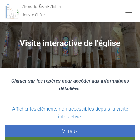
Amis de Saint-Aubin
Jouy-le-Châtel
OUVRI
Visite interactive de l’église
Cliquer sur les repères pour accéder aux informations
détaillées.
Afficher les éléments non accessibles depuis la visite
interactive
.
Vitraux