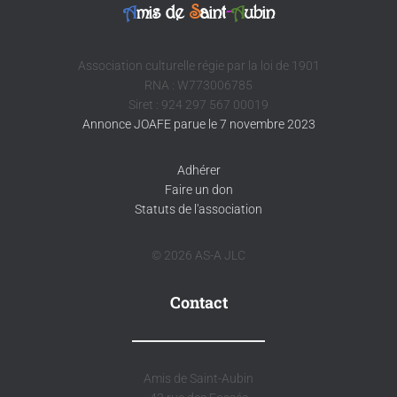
A
mis de
S
aint
-
A
ubin
Association culturelle régie par la loi de 1901
RNA : W773006785
Siret : 924 297 567 00019
Annonce JOAFE parue le 7 novembre 2023
Adhérer
Faire un don
Statuts de l'association
© 2026 AS-A JLC
Contact
Amis de Saint-Aubin