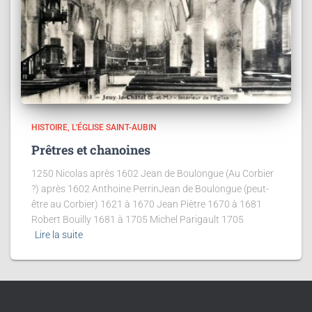
HISTOIRE
L'ÉGLISE SAINT-AUBIN
Prêtres et chanoines
1250 Nicolas après 1602 Jean de Boulongue (Au Corbier
?) après 1602 Anthoine PerrinJean de Boulongue (peut-
être au Corbier) 1621 à 1670 Jean Piètre 1670 à 1681
Robert Bouilly 1681 à 1705 Michel Parigault 1705
Lire la suite