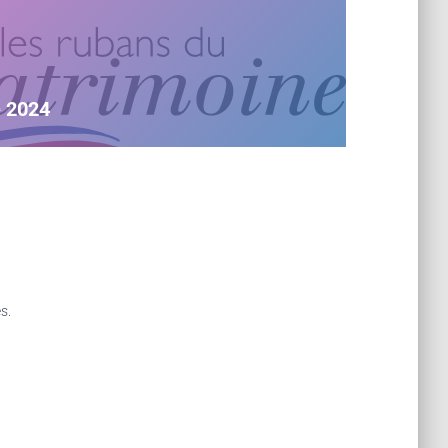
e 2024
s.