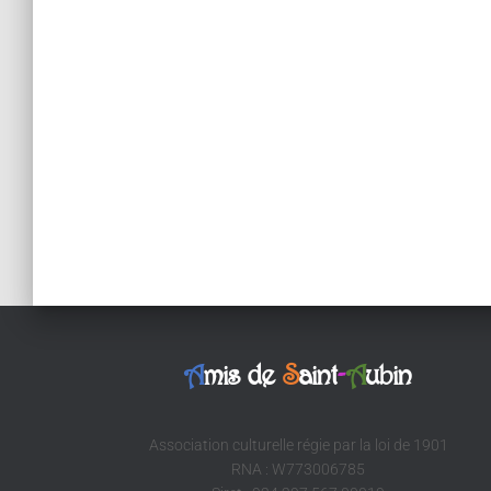
A
mis de
S
aint
-
A
ubin
Association culturelle régie par la loi de 1901
RNA : W773006785