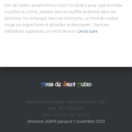
Don de l’abbé Lamarre Photo 2023 Ce vitrail a pour sujet le nimbe
crucifère du Christ, présent dans le soufflet et décliné dans les
lancettes. On remarque, dans les écoinçons, un fond de couleur
rouge sur lequel frises et grisailles se découpent.. Dans les
médaillons supérieurs, un motif de trois
Lire la suite
A
mis de
S
aint
-
A
ubin
Association culturelle régie par la loi de 1901
RNA : W773006785
Siret : 924 297 567 00019
Annonce JOAFE parue le 7 novembre 2023