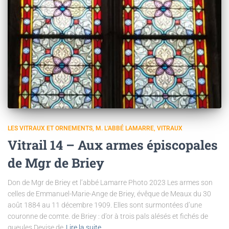
LES VITRAUX ET ORNEMENTS
M. L'ABBÉ LAMARRE
VITRAUX
Vitrail 14 – Aux armes épiscopales
de Mgr de Briey
Don de Mgr de Briey et l’abbé Lamarre Photo 2023 Les armes son
celles de Emmanuel-Marie-Ange de Briey, évêque de Meaux du 30
août 1884 au 11 décembre 1909. Elles sont surmontées d’une
couronne de comte. de Briey : d’or à trois pals alésés et fichés de
gueules Devise de
Lire la suite