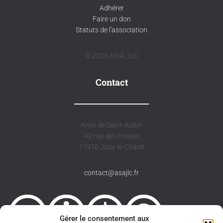
Adhérer
Faire un don
Statuts de l'association
© 2026 AS-A JLC
Contact
Amis de Saint-Aubin
42 rue des Fossés
77970 Jouy-le-Châtel
contact@asajlc.fr
Gérer le consentement aux