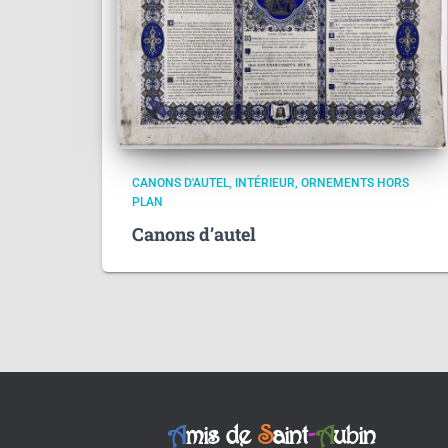
CANONS D'AUTEL
INTÉRIEUR
ORNEMENTS HORS
PLAN
Canons d’autel
A
mis de
S
aint
-
A
ubin