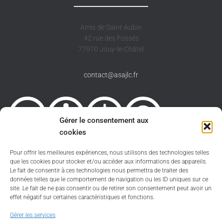
Amis de Saint-Aubin
42 rue des Fossés
77970 Jouy-le-Châtel
contact@asajlc.fr
Gérer le consentement aux
cookies
Pour offrir les meilleures expériences, nous utilisons des technologies telles
Sauf spécification contraire le site est sous licence
que les cookies pour stocker et/ou accéder aux informations des appareils.
Creative Commons 4.0 International
Le fait de consentir à ces technologies nous permettra de traiter des
CC BY-NC-SA
.
données telles que le comportement de navigation ou les ID uniques sur ce
Politique de cookies
site. Le fait de ne pas consentir ou de retirer son consentement peut avoir un
effet négatif sur certaines caractéristiques et fonctions.
Informations légales
Gérer les services