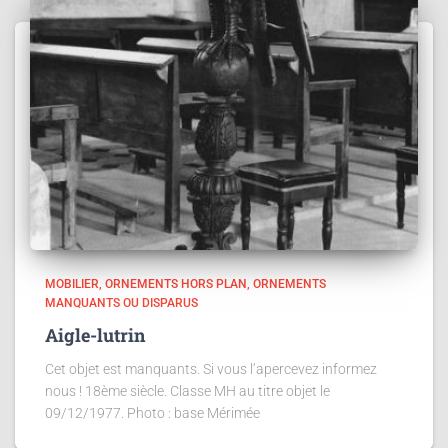
MOBILIER
ORNEMENTS HORS PLAN
ORNEMENTS
MANQUANTS OU DISPARUS
Aigle-lutrin
Cet objet est manquants. Si vous l‘apercevez informez
nous ! 18ème siècle. Classe MH au titre objet le
09/12/1977. Photo : base Mérimée