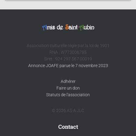
A
mis de
S
aint
-
A
ubin
Association culturelle régie par la loi de 1901
RNA : W773006785
Siret : 924 297 567 00019
Annonce JOAFE parue le 7 novembre 2023
Adhérer
Faire un don
Statuts de l'association
© 2026 AS-A JLC
Contact