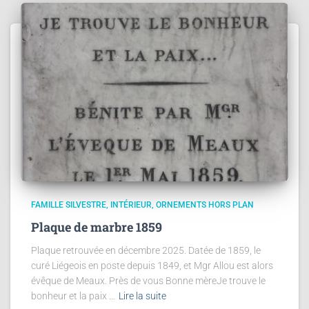
FAMILLE SILVESTRE
INTÉRIEUR
ORNEMENTS HORS PLAN
Plaque de marbre 1859
Plaque retrouvée en décembre 2025. Datée de 1859, le
curé Liégeois en poste depuis 1849, et Mgr Allou est alors
évêque de Meaux. Près de vous Bonne mèreJe trouve le
bonheur et la paix …
Lire la suite