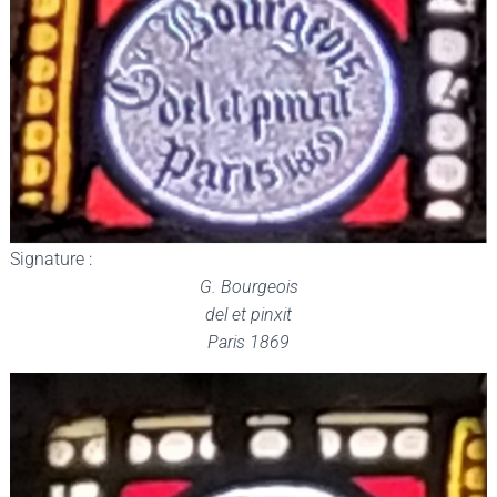
Signature :
G. Bourgeois
del et pinxit
Paris 1869