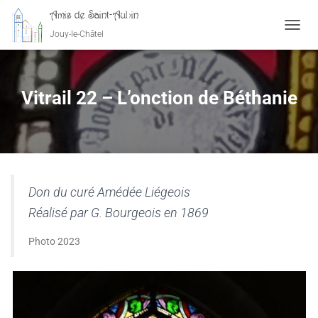
Amis de Saint-Aubin
Jouy-le-Châtel
OUVRI
Vitrail 22 – L’onction de Béthanie
Don du curé Amédée Liégeois
Réalisé par G. Bourgeois en 1869
Photo 2023