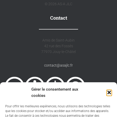
© 2026 AS-A JLC
Contact
Amis de Saint-Aubin
42 rue des Fossés
77970 Jouy-le-Châtel
contact@asajlc.fr
Gérer le consentement aux
cookies
Pour offrir les meilleures expériences, nous utilisons des technologies telles
Sauf spécification contraire le site est sous licence
que les cookies pour stocker et/ou accéder aux informations des appareils.
Creative Commons 4.0 International
Le fait de consentir à ces technologies nous permettra de traiter des