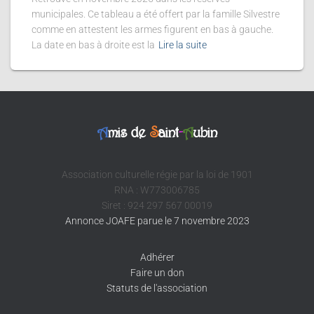
municipales. Ce tableau a été offert par la famille Silvestre
comme en attestent les armes figurent en bas à gauche.
La date en bas à droite est la
Lire la suite
A
mis de
S
aint
-
A
ubin
Association culturelle régie par la loi de 1901
RNA : W773006785
Siret : 924 297 567 00019
Annonce JOAFE parue le 7 novembre 2023
Adhérer
Faire un don
Statuts de l'association