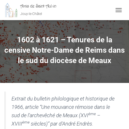
Amis de Saint-Aubin
Jouy-le-Châtel
OUVRI
1602 à 1621 – Tenures de la
censive Notre-Dame de Reims dans
le sud du diocèse de Meaux
Extrait du bulletin philologique et historique de
1966, article “Une mouvance rémoise dans le
ème
sud de l’archevêché de Meaux (XVI
–
ème
XVIII
siècles)” par d’André Endrès.