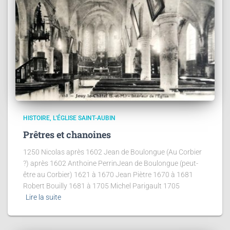
HISTOIRE
L'ÉGLISE SAINT-AUBIN
Prêtres et chanoines
1250 Nicolas après 1602 Jean de Boulongue (Au Corbier
?) après 1602 Anthoine PerrinJean de Boulongue (peut-
être au Corbier) 1621 à 1670 Jean Piètre 1670 à 1681
Robert Bouilly 1681 à 1705 Michel Parigault 1705
Lire la suite