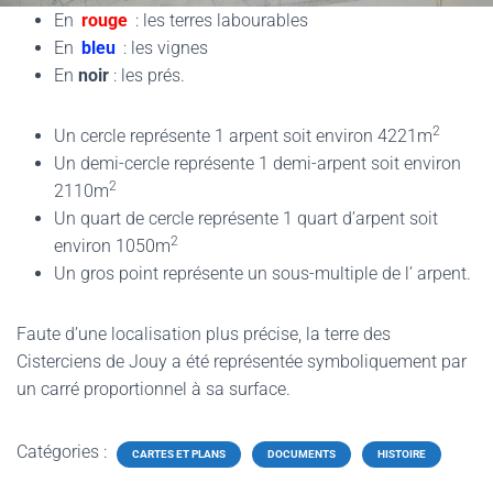
En
rouge
: les terres labourables
En
bleu
: les vignes
En
noir
: les prés.
2
Un cercle représente 1 arpent soit environ 4221m
Un demi-cercle représente 1 demi-arpent soit environ
2
2110m
Un quart de cercle représente 1 quart d’arpent soit
2
environ 1050m
Un gros point représente un sous-multiple de l’ arpent.
Faute d’une localisation plus précise, la terre des
Cisterciens de Jouy a été représentée symboliquement par
un carré proportionnel à sa surface.
Catégories :
CARTES ET PLANS
DOCUMENTS
HISTOIRE