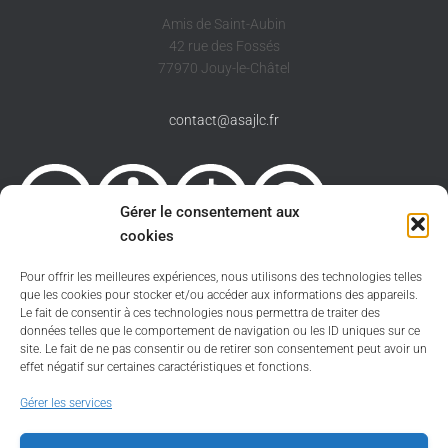
Amis de Saint-Aubin
42 rue des Fossés
77970 Jouy-le-Châtel
contact@asajlc.fr
Gérer le consentement aux
cookies
Pour offrir les meilleures expériences, nous utilisons des technologies telles
Sauf spécification contraire le site est sous licence
que les cookies pour stocker et/ou accéder aux informations des appareils.
Creative Commons 4.0 International
Le fait de consentir à ces technologies nous permettra de traiter des
CC BY-NC-SA
.
données telles que le comportement de navigation ou les ID uniques sur ce
Politique de cookies
site. Le fait de ne pas consentir ou de retirer son consentement peut avoir un
effet négatif sur certaines caractéristiques et fonctions.
Informations légales
Gérer les services
Plan du site