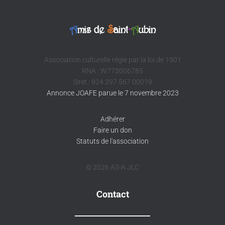
A
mis de
S
aint
-
A
ubin
Association culturelle régie par la loi de 1901
RNA : W773006785
Siret : 924 297 567 00019
Annonce JOAFE parue le 7 novembre 2023
Adhérer
Faire un don
Statuts de l'association
© 2026 AS-A JLC
Contact