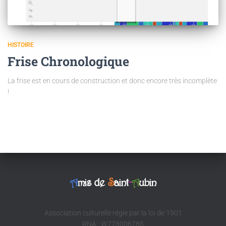
HISTOIRE
Frise Chronologique
La frise est en cours de construction et donc encore très incomplète
!
A
mis de
S
aint
-
A
ubin
Association culturelle régie par la loi de 1901
RNA : W773006785