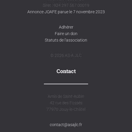
Siret : 924 297 567 00019
Annonce JOAFE parue le 7 novembre 2023
Adhérer
Faire un don
Statuts de l'association
© 2026 AS-A JLC
Contact
Amis de Saint-Aubin
42 rue des Fossés
77970 Jouy-le-Châtel
contact@asajlc.fr