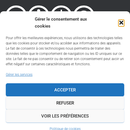
Gérer le consentement aux
cookies
Pour offrir les meilleures expériences, nous utilisons des technologies telles
Sauf spécification contraire le site est sous licence
que les cookies pour stocker et/ou accéder aux informations des appareils.
Creative Commons 4.0 International
Le fait de consentir à ces technologies nous permettra de traiter des
CC BY-NC-SA
.
données telles que le comportement de navigation ou les ID uniques sur ce
Politique de cookies
site. Le fait de ne pas consentir ou de retirer son consentement peut avoir un
effet négatif sur certaines caractéristiques et fonctions.
Informations légales
Gérer les services
Plan du site
ACCEPTER
REFUSER
VOIR LES PRÉFÉRENCES
Politique de cookies