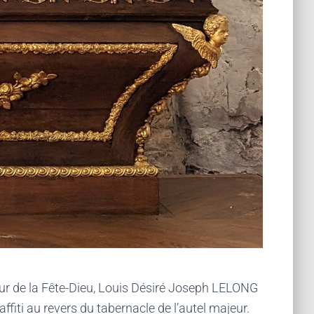
ur de la Fête-Dieu, Louis Désiré Joseph LELONG
fiti au revers du tabernacle de l’autel majeur.