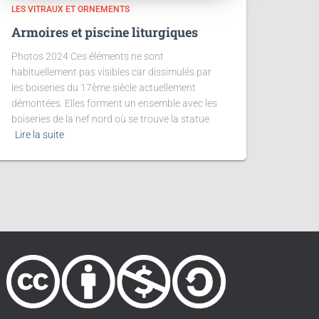
LES VITRAUX ET ORNEMENTS
Armoires et piscine liturgiques
Photos 2024 Ces éléments ne sont
habituellement pas visibles car dissimulés par
les boiseries du 17ème siècle actuellement
démontées. Elles forment un ensemble avec les
boiseries de la nef nord où se trouve la statue
Lire la suite