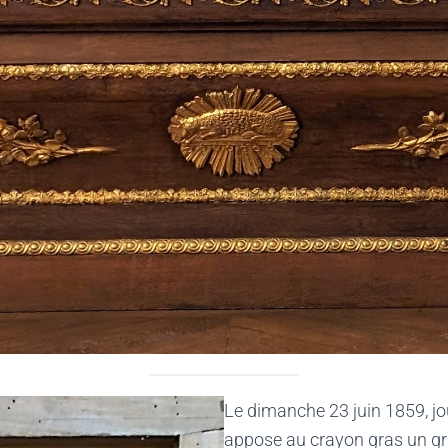
Le dimanche 23 juin 1859, jo
appose au crayon gras un graf