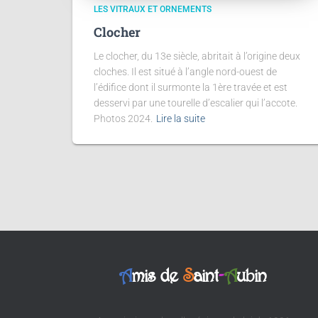
LES VITRAUX ET ORNEMENTS
Clocher
Le clocher, du 13e siècle, abritait à l’origine deux
cloches. Il est situé à l’angle nord-ouest de
l’édifice dont il surmonte la 1ère travée et est
desservi par une tourelle d’escalier qui l’accote.
Photos 2024.
Lire la suite
A
mis de
S
aint
-
A
ubin