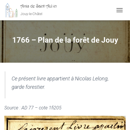
Amis de Saint-Aubin
Jouy-le-Châtel
OUVRI
1766 – Plan de la forêt de Jouy
Ce présent livre appartient à Nicolas Lelong,
garde forestier.
Source : AD 77 – cote 1fi205