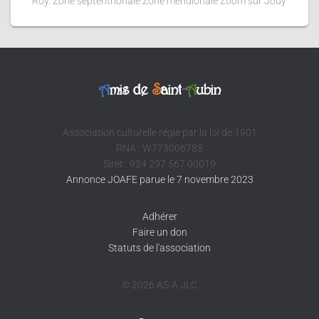
Roy. Zone septentrionale Zone méridionale Zoom sur Jouy
A
mis de
S
aint
-
A
ubin
Association culturelle régie par la loi de 1901
RNA : W773006785
Siret : 924 297 567 00019
Annonce JOAFE parue le 7 novembre 2023
Adhérer
Faire un don
Statuts de l'association
© 2026 AS-A JLC