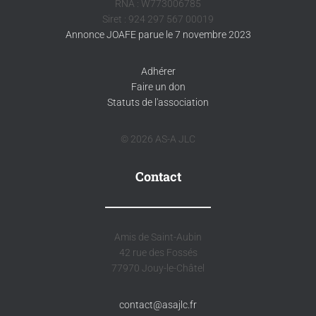
RNA : W773006785
Siret : 924 297 567 00019
Annonce JOAFE parue le 7 novembre 2023
Adhérer
Faire un don
Statuts de l'association
© 2026 AS-A JLC
Contact
Amis de Saint-Aubin
42 rue des Fossés
77970 Jouy-le-Châtel
contact@asajlc.fr