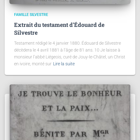
FAMILLE SILVESTRE
Extrait du testament d’Édouard de
Silvestre
Testament rédigé le 4 janvier 1880. Édouard de Silvestre
décèdera le 4 avril 1881 à l’âge de 81 ans. 10 Je laisse à
monsieur l’abbé Liégeois, curé de Jouy-le-Châtel, un Christ
en ivoire, monté sur
Lire la suite