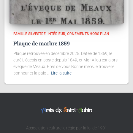
FAMILLE SILVESTRE
INTÉRIEUR
ORNEMENTS HORS PLAN
Plaque de marbre 1859
Plaque retrouvée en décembre 2025. Datée de 1859, le
curé Liégeois en poste depuis 1849, et Mgr Allou est alors
évêque de Meaux. Près de vous Bonne mèreJe trouve le
bonheur et la paix …
Lire la suite
A
mis de
S
aint
-
A
ubin
Association culturelle régie par la loi de 1901