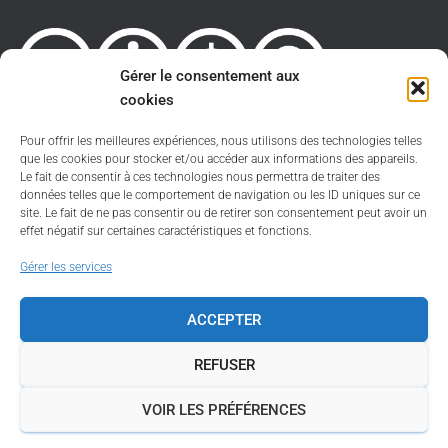
Gérer le consentement aux
cookies
Pour offrir les meilleures expériences, nous utilisons des technologies telles
Sauf spécification contraire le site est sous licence
que les cookies pour stocker et/ou accéder aux informations des appareils.
Creative Commons 4.0 International
Le fait de consentir à ces technologies nous permettra de traiter des
CC BY-NC-SA
.
données telles que le comportement de navigation ou les ID uniques sur ce
Politique de cookies
site. Le fait de ne pas consentir ou de retirer son consentement peut avoir un
effet négatif sur certaines caractéristiques et fonctions.
Informations légales
Gérer les services
Plan du site
ACCEPTER
REFUSER
VOIR LES PRÉFÉRENCES