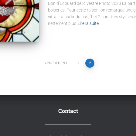
Don d’Édouard de Silvestre Photo 2023 La parti
boiseries. Pour cette raison, on remarque une 
vitrail : à partir du bas, 1 et 2 sont très stylisés
nettement plus
Lire la suite
PRÉCÉDENT
1
2
Contact