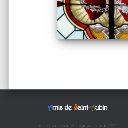
Pagination
des
publications
A
mis de
S
aint
-
A
ubin
Association culturelle régie par la loi de 1901