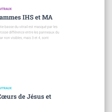
VITRAUX
rammes IHS et MA
ie basse du vitrail est masqué par les
grosse différence entre les panneaux du
 car non visibles, mais 3 et 4, sont
VITRAUX
Cœurs de Jésus et