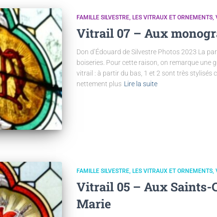
FAMILLE SILVESTRE
LES VITRAUX ET ORNEMENTS
Vitrail 07 – Aux monog
Don d’Édouard de Silvestre Photos 2023 La part
boiseries. Pour cette raison, on remarque une 
vitrail : à partir du bas, 1 et 2 sont très stylisés
nettement plus
Lire la suite
FAMILLE SILVESTRE
LES VITRAUX ET ORNEMENTS
Vitrail 05 – Aux Saints-
Marie