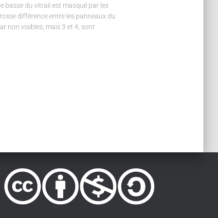
e basse du vitrail est masqué par les
grosse différence entre les panneaux du
 car non visibles, mais 3 et 4, sont