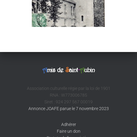
A
mis de
S
aint
-
A
ubin
Association culturelle régie par la loi de 1901
RNA : W773006785
Siret : 924 297 567 00019
Annonce JOAFE parue le 7 novembre 2023
Adhérer
Faire un don