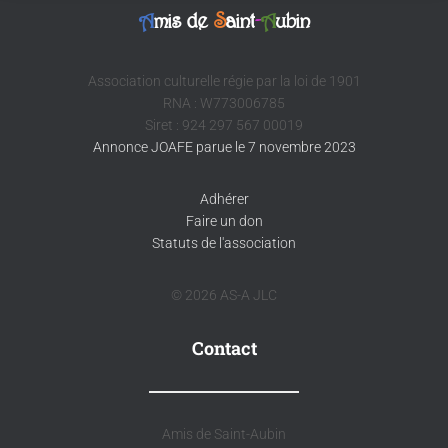
A
mis de
S
aint
-
A
ubin
Association culturelle régie par la loi de 1901
RNA : W773006785
Siret : 924 297 567 00019
Annonce JOAFE parue le 7 novembre 2023
Adhérer
Faire un don
Statuts de l'association
© 2026 AS-A JLC
Contact
Amis de Saint-Aubin