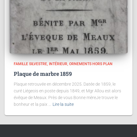
FAMILLE SILVESTRE
INTÉRIEUR
ORNEMENTS HORS PLAN
Plaque de marbre 1859
Plaque retrouvée en décembre 2025. Datée de 1859, le
curé Liégeois en poste depuis 1849, et Mgr Allou est alors
évêque de Meaux. Près de vous Bonne mèreJe trouve le
bonheur et la paix …
Lire la suite