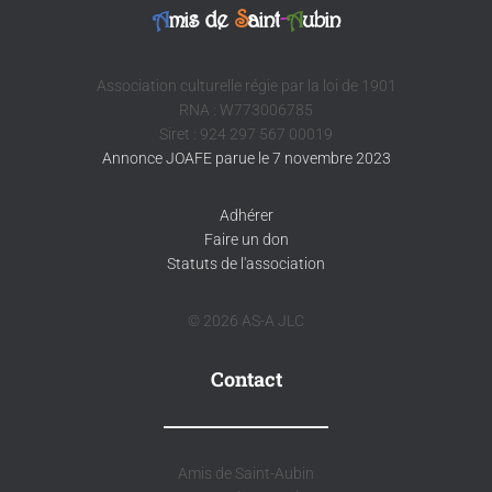
A
mis de
S
aint
-
A
ubin
Association culturelle régie par la loi de 1901
RNA : W773006785
Siret : 924 297 567 00019
Annonce JOAFE parue le 7 novembre 2023
Adhérer
Faire un don
Statuts de l'association
© 2026 AS-A JLC
Contact
Amis de Saint-Aubin