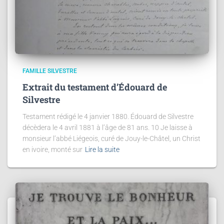
FAMILLE SILVESTRE
Extrait du testament d’Édouard de
Silvestre
Testament rédigé le 4 janvier 1880. Édouard de Silvestre
décèdera le 4 avril 1881 à l’âge de 81 ans. 10 Je laisse à
monsieur l’abbé Liégeois, curé de Jouy-le-Châtel, un Christ
en ivoire, monté sur
Lire la suite